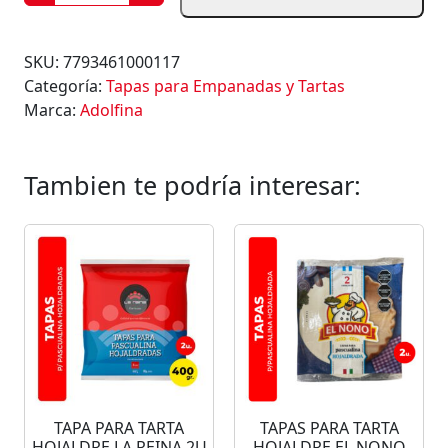
A
P
A
SKU:
7793461000117
S
Categoría:
Tapas para Empanadas y Tartas
P
Marca:
Adolfina
A
R
A
Tambien te podría interesar:
P
A
S
T
E
L
I
T
O
S
TAPA PARA TARTA
TAPAS PARA TARTA
A
HOJALDRE LA REINA 2U
HOJALDRE EL NONO