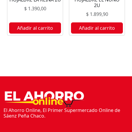
D
2U
$
1.390,00
O
$
1.899,90
L
F
Añadir al carrito
Añadir al carrito
I
N
A
2
4
U
c
a
n
t
i
El Ahorro Online, El Primer Supermercado Online de
Sáenz Peña Chaco.
d
a
d
Empresa