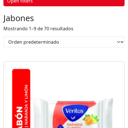
Open filters
p
r
o
Jabones
d
u
c
Mostrando 1–9 de 70 resultados
t
o
s