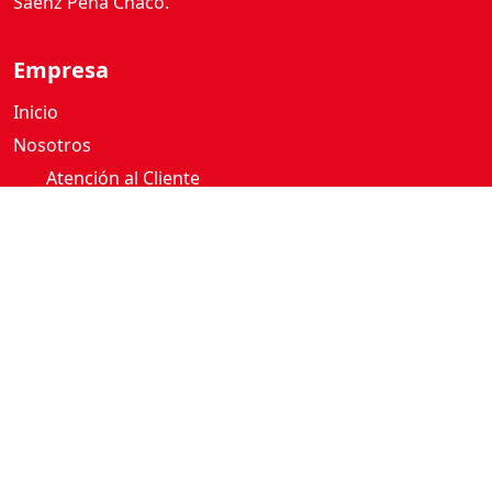
Sáenz Peña Chaco.
Empresa
Inicio
Nosotros
Atención al Cliente
Política de privacidad
Términos y condiciones
Compra Online
Como comprar
Mi cuenta
Boton de Arrepentimiento
Metodos de Pago