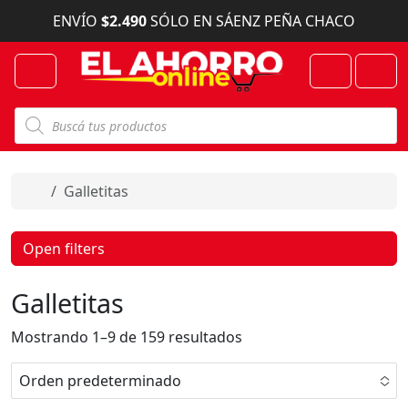
Skip to content
ENVÍO
$2.490
SÓLO EN SÁENZ PEÑA CHACO
Menu
Cart
Account
B
ú
s
q
u
e
Home
Galletitas
d
a
d
e
Open filters
p
r
o
Galletitas
d
u
c
Mostrando 1–9 de 159 resultados
t
o
s
Orden predeterminado