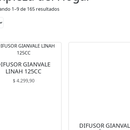
o
ando 1–9 de 165 resultados
d
u
c
t
o
s
DIFUSOR GIANVALE
LINAH 125CC
$
4.299,90
DIFUSOR GIANVAL