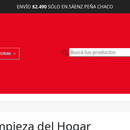
ENVÍO
$2.490
SÓLO EN SÁENZ PEÑA CHACO
B
ORIAS
ú
s
q
u
e
d
a
d
e
p
mpieza del Hogar
r