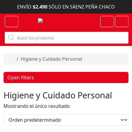
Skip to content
ENVÍO
$2.490
SÓLO EN SÁENZ PEÑA CHACO
Menu
Cart
Account
B
ú
s
q
u
e
Home
Higiene y Cuidado Personal
d
a
d
e
Open filters
p
r
o
Higiene y Cuidado Personal
d
u
c
Mostrando el único resultado
t
o
s