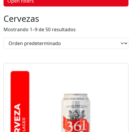
Open filters
p
r
o
Cervezas
d
u
c
Mostrando 1–9 de 50 resultados
t
o
s