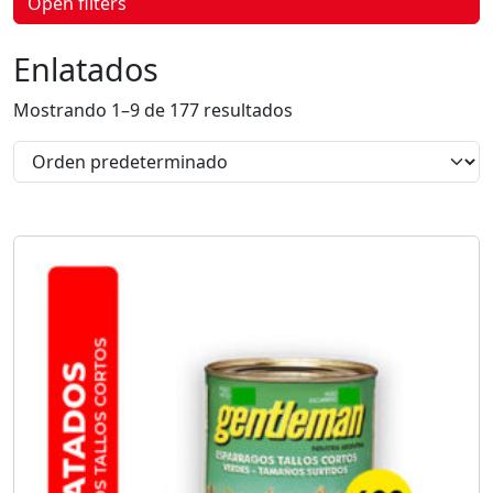
Open filters
p
r
o
Enlatados
d
u
c
Mostrando 1–9 de 177 resultados
t
o
s