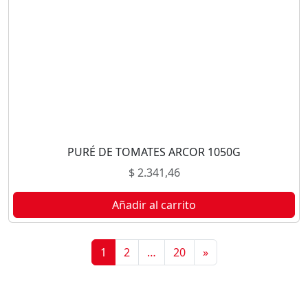
PURÉ DE TOMATES ARCOR 1050G
$
2.341,46
Añadir al carrito
1
2
…
20
»