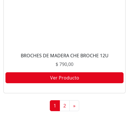
BROCHES DE MADERA CHE BROCHE 12U
$
790,00
Ver Producto
Este producto no está disponible porque no quedan existencias.
1
2
»