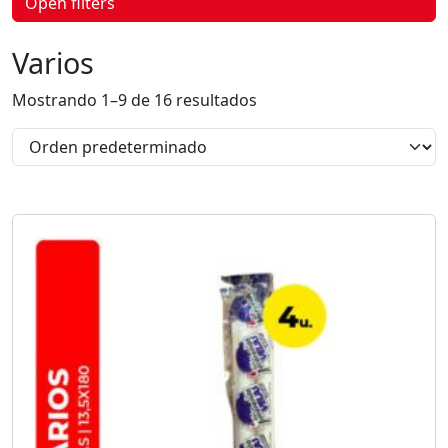
Open filters
p
r
o
Varios
d
u
c
Mostrando 1–9 de 16 resultados
t
o
s