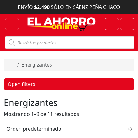
Skip to content
ENVÍO
$2.490
SÓLO EN SÁENZ PEÑA CHACO
Menu
Cart
Account
B
ú
s
q
u
e
Home
Energizantes
d
a
d
e
Open filters
p
r
o
Energizantes
d
u
c
Mostrando 1–9 de 11 resultados
t
o
s
Orden predeterminado