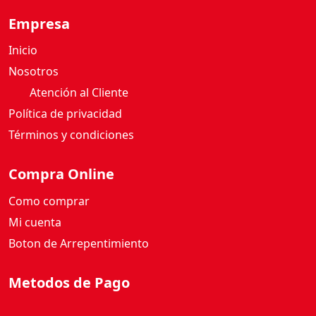
4
7
Empresa
3
Inicio
M
L
Nosotros
c
Atención al Cliente
a
Política de privacidad
n
Términos y condiciones
t
i
Compra Online
d
a
Como comprar
d
Mi cuenta
Boton de Arrepentimiento
Metodos de Pago