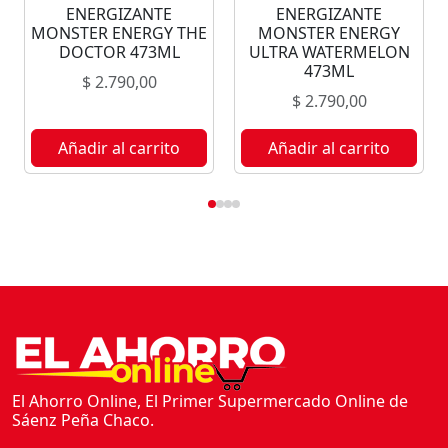
ENERGIZANTE
ENERGIZANTE
N
MONSTER ENERGY THE
MONSTER ENERGY
E
DOCTOR 473ML
ULTRA WATERMELON
R
473ML
$
2.790,00
G
$
2.790,00
Y
P
Añadir al carrito
Añadir al carrito
I
P
E
L
I
N
E
P
U
N
El Ahorro Online, El Primer Supermercado Online de
C
Sáenz Peña Chaco.
H