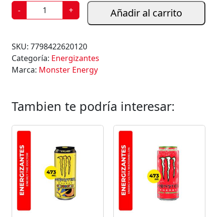
E
-
+
Añadir al carrito
N
E
R
SKU:
7798422620120
G
Categoría:
Energizantes
I
Marca:
Monster Energy
Z
A
N
Tambien te podría interesar:
T
E
M
O
N
S
T
E
R
E