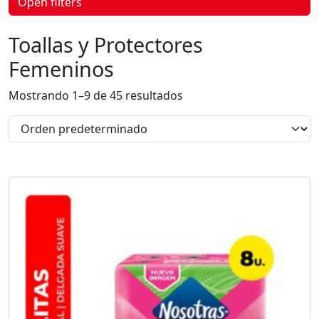
Open filters
p
r
o
Toallas y Protectores
d
u
Femeninos
c
t
o
Mostrando 1–9 de 45 resultados
s