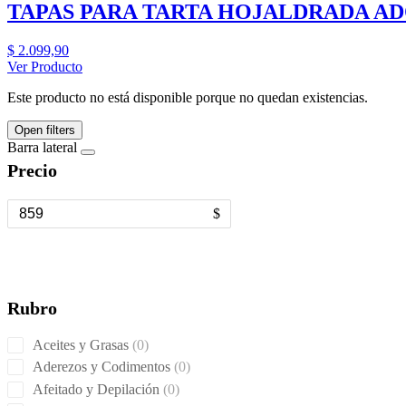
TAPAS PARA TARTA HOJALDRADA AD
$
2.099,90
Ver Producto
Este producto no está disponible porque no quedan existencias.
Open filters
Barra lateral
Precio
$
Rubro
0
Aceites y Grasas
0
products
0
Aderezos y Codimentos
0
products
0
Afeitado y Depilación
0
products