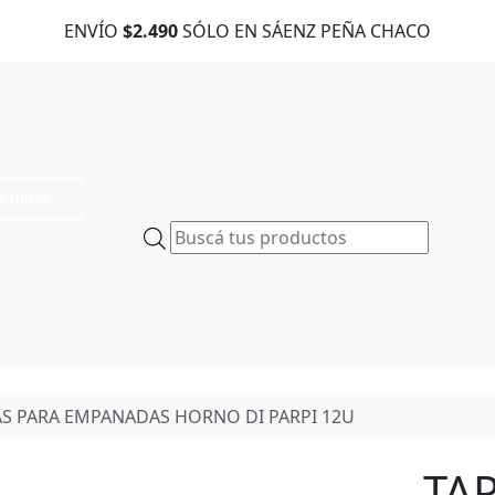
ENVÍO
$2.490
SÓLO EN SÁENZ PEÑA CHACO
EGORIAS
B
ú
s
q
u
e
d
AS PARA EMPANADAS HORNO DI PARPI 12U
a
d
e
TA