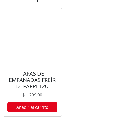
M
P
A
N
A
D
A
S
H
O
R
TAPAS DE
N
EMPANADAS FREÍR
O
DI PARPI 12U
D
I
$
1.299,90
P
A
Añadir al carrito
R