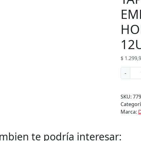
p
r
EM
o
d
HO
u
c
12
t
o
$
1.299,
s
T
-
A
P
A
SKU:
77
S
Categor
P
Marca:
D
A
R
A
mbien te podría interesar:
E