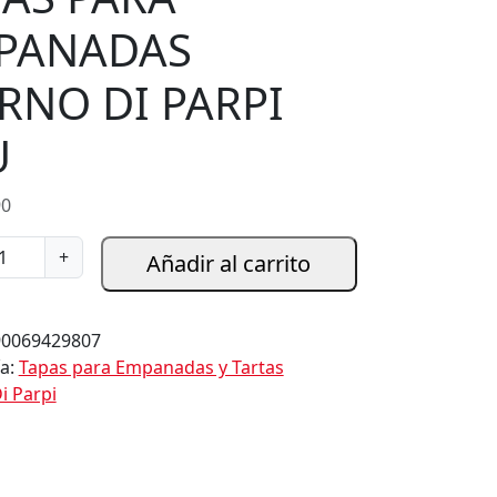
PANADAS
RNO DI PARPI
U
90
+
Añadir al carrito
90069429807
ía:
Tapas para Empanadas y Tartas
i Parpi