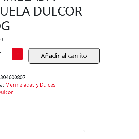
RUELA DULCOR
0G
90
+
Añadir al carrito
9304600807
ía:
Mermeladas y Dulces
ulcor