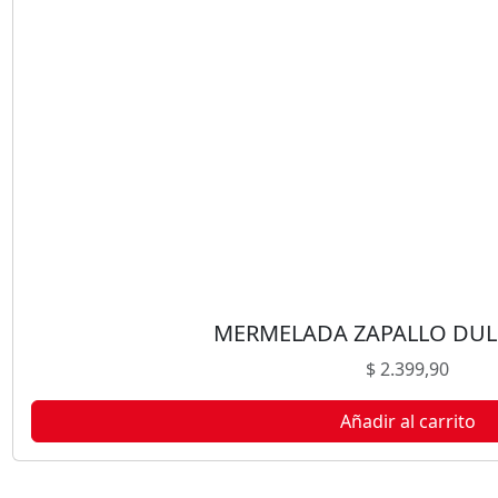
U
E
L
A
D
U
L
C
O
R
5
0
0
MERMELADA ZAPALLO DUL
G
$
2.399,90
c
a
Añadir al carrito
n
t
i