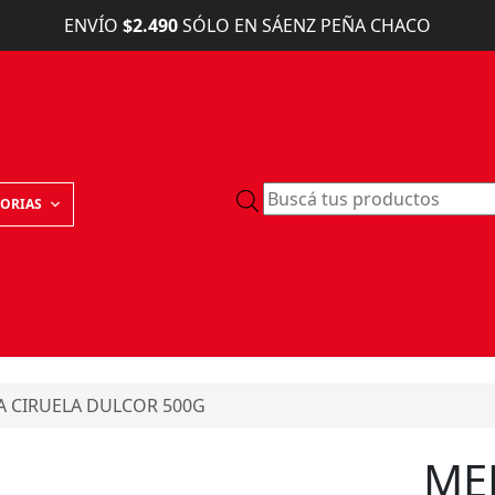
ENVÍO
$2.490
SÓLO EN SÁENZ PEÑA CHACO
B
ORIAS
ú
s
q
u
e
d
a
 CIRUELA DULCOR 500G
d
e
p
ME
r