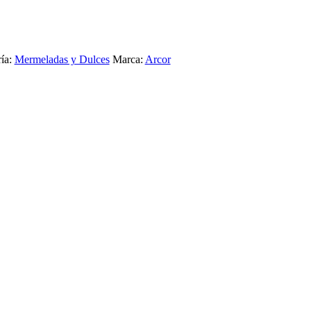
ía:
Mermeladas y Dulces
Marca:
Arcor
 FRUTOS ROJOS CORMILLOT 390G