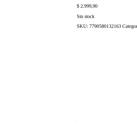
$
2.999,90
Sin stock
SKU:
7790580132163
Categor
MERMELADA DE
$
5.379,90
Añadir al carrito