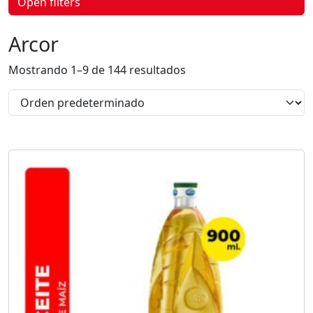
Open filters
p
r
o
Arcor
d
u
c
Mostrando 1–9 de 144 resultados
t
o
s