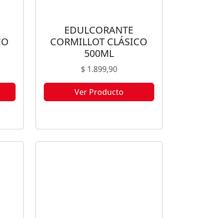
EDULCORANTE
CO
CORMILLOT CLÁSICO
500ML
$
1.899,90
Ver Producto
ble
Este producto no está disponible
s.
porque no quedan existencias.