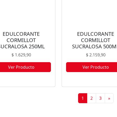
EDULCORANTE
EDULCORANTE
CORMILLOT
CORMILLOT
SUCRALOSA 250ML
SUCRALOSA 500M
$
1.629,90
$
2.159,90
Ver Producto
Ver Producto
te producto no está disponible
Este producto no está disponi
orque no quedan existencias.
porque no quedan existencia
1
2
3
»