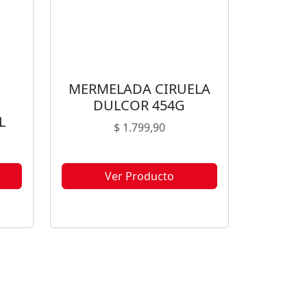
MERMELADA CIRUELA
DULCOR 454G
L
$
1.799,90
Ver Producto
ble
Este producto no está disponible
s.
porque no quedan existencias.