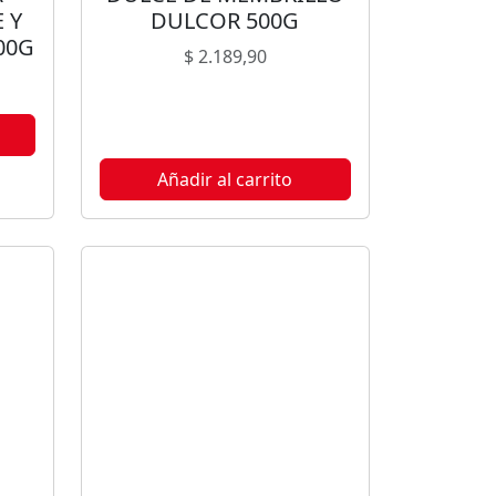
 Y
DULCOR 500G
00G
$
2.189,90
ble
Añadir al carrito
s.