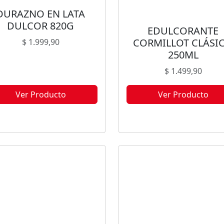
DURAZNO EN LATA
DULCOR 820G
EDULCORANTE
CORMILLOT CLÁSI
$
1.999,90
250ML
$
1.499,90
Ver Producto
Ver Producto
te producto no está disponible
Este producto no está disponi
orque no quedan existencias.
porque no quedan existencia