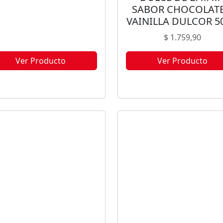
SABOR CHOCOLATE
VAINILLA DULCOR 5
$
1.759,90
Ver Producto
Ver Producto
te producto no está disponible
Este producto no está disponi
orque no quedan existencias.
porque no quedan existencia