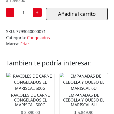
$
1.490,00
M
-
+
Añadir al carrito
E
D
A
SKU:
7793040000071
L
Categoría:
Congelados
L
Marca:
Friar
O
N
E
Tambien te podría interesar:
S
D
E
C
A
RAVIOLES DE CARNE
EMPANADAS DE
R
CONGELADOS EL
CEBOLLA Y QUESO EL
N
MARISCAL 500G
MARISCAL 6U
E
$
3.890,00
$
5.849,90