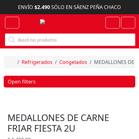
Skip to content
ENVÍO
$2.490
SÓLO EN SÁENZ PEÑA CHACO
Menu
Cart
Account
B
ú
s
q
u
e
Home
Refrigerados
Congelados
MEDALLONES DE CA
d
a
d
e
Open filters
p
r
o
d
u
c
MEDALLONES DE CARNE
t
o
s
FRIAR FIESTA 2U