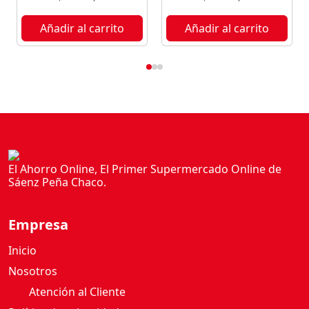
F
R
Añadir al carrito
Añadir al carrito
I
A
R
F
I
E
S
T
A
El Ahorro Online, El Primer Supermercado Online de
Sáenz Peña Chaco.
2
U
c
Empresa
a
n
Inicio
t
Nosotros
i
Atención al Cliente
d