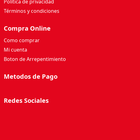
Política de privacidad
c
a
Términos y condiciones
n
t
Compra Online
i
Como comprar
d
a
Mi cuenta
d
Boton de Arrepentimiento
Metodos de Pago
Redes Sociales