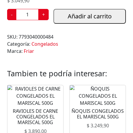
$
3.049,90
M
-
+
Añadir al carrito
E
D
A
SKU:
7793040000484
L
Categoría:
Congelados
L
Marca:
Friar
O
N
E
Tambien te podría interesar:
S
D
E
C
A
RAVIOLES DE CARNE
ÑOQUIS CONGELADOS
R
CONGELADOS EL
EL MARISCAL 500G
N
MARISCAL 500G
$
3.249,90
E
$
3.890,00