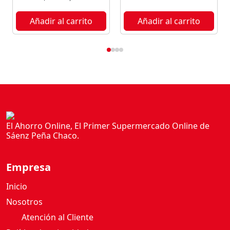
Y
S
Añadir al carrito
Añadir al carrito
O
J
A
F
R
I
A
R
F
El Ahorro Online, El Primer Supermercado Online de
Sáenz Peña Chaco.
I
N
I
Empresa
T
A
Inicio
S
Nosotros
4
Atención al Cliente
U