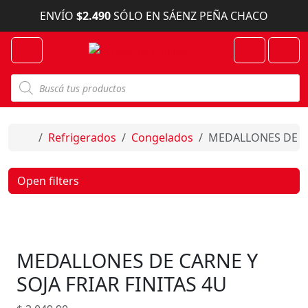
Skip to content
ENVÍO
$2.490
SÓLO EN SÁENZ PEÑA CHACO
Menu
Cart
Account
B
ú
s
q
u
e
Home
Refrigerados
Congelados
MEDALLONES DE CA
d
a
d
e
Open filters
p
r
o
d
u
c
MEDALLONES DE CARNE Y
t
o
s
SOJA FRIAR FINITAS 4U