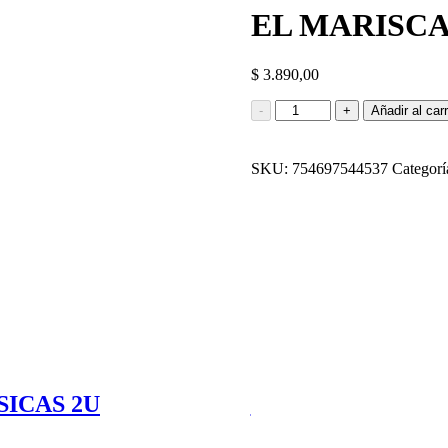
EL MARISCA
$
3.890,00
RAVIOLES
-
+
Añadir al carr
DE
VERDURA
CONGELADOS
SKU:
754697544537
Categorí
EL
MARISCAL
500G
cantidad
ICAS 2U
HAMBURGUESA D
$
8.690,00