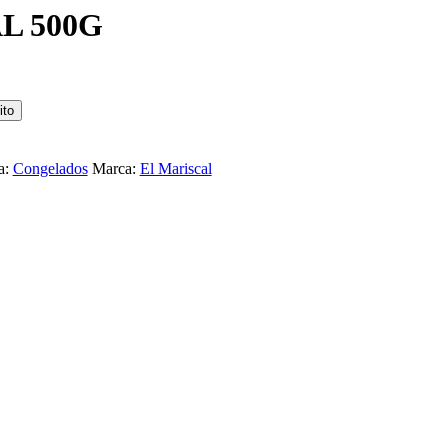
L 500G
ito
a:
Congelados
Marca:
El Mariscal
E CARNE PATY CLÁSICO 4U