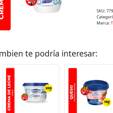
E
M
SKU:
77
A
Categor
D
Marca:
T
E
L
E
C
H
mbien te podría interesar:
E
D
O
B
L
E
T
R
E
M