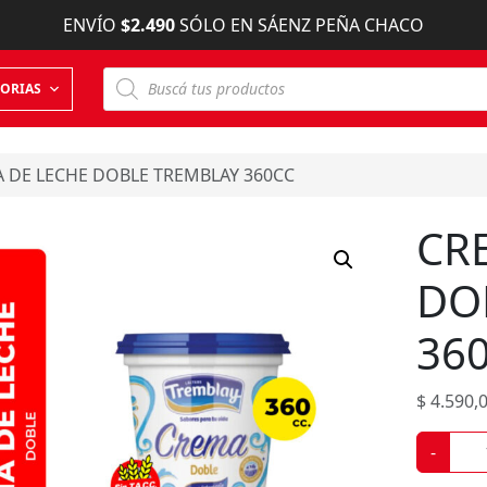
ENVÍO
$2.490
SÓLO EN SÁENZ PEÑA CHACO
B
ORIAS
ú
s
q
u
e
 DE LECHE DOBLE TREMBLAY 360CC
d
a
d
CR
e
p
r
DO
o
d
u
36
c
t
o
s
$
4.590,
C
-
R