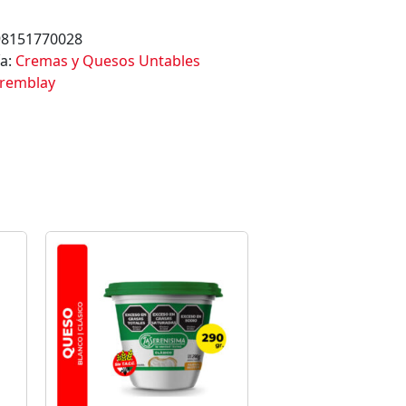
98151770028
ía:
Cremas y Quesos Untables
remblay