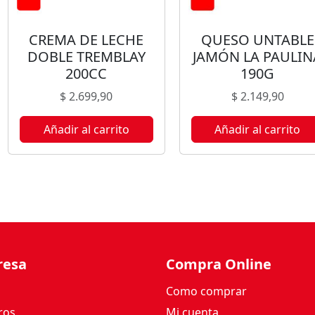
B
L
CREMA DE LECHE
QUESO UNTABLE
A
DOBLE TREMBLAY
JAMÓN LA PAULIN
Y
200CC
190G
3
6
$
2.699,90
$
2.149,90
0
C
Añadir al carrito
Añadir al carrito
C
c
a
n
t
i
d
resa
Compra Online
a
d
Como comprar
ros
Mi cuenta