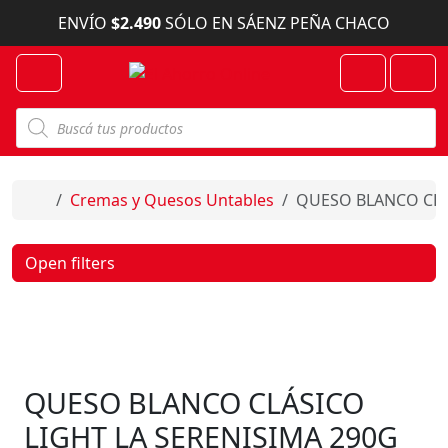
Skip to content
ENVÍO
$2.490
SÓLO EN SÁENZ PEÑA CHACO
Menu
Cart
Account
B
ú
s
q
u
e
Home
Cremas y Quesos Untables
QUESO BLANCO CLÁ
d
a
d
e
Open filters
p
r
o
d
u
c
t
o
QUESO BLANCO CLÁSICO
s
LIGHT LA SERENISIMA 290G