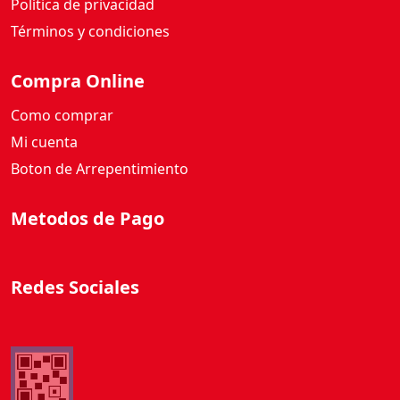
Política de privacidad
2
9
Términos y condiciones
0
G
Compra Online
c
Como comprar
a
n
Mi cuenta
t
Boton de Arrepentimiento
i
d
Metodos de Pago
a
d
Redes Sociales