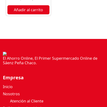
C
O
Añadir al carrito
L
I
G
H
T
L
A
S
E
El Ahorro Online, El Primer Supermercado Online de
Sáenz Peña Chaco.
R
E
N
Empresa
I
S
Inicio
I
Nosotros
M
Atención al Cliente
A