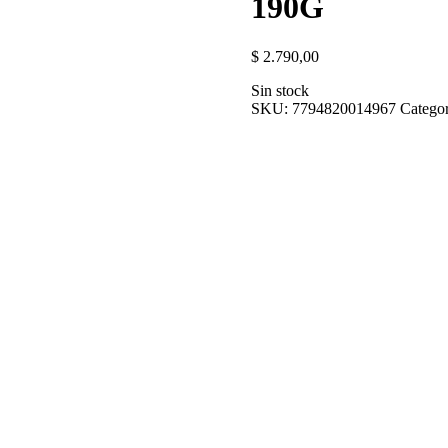
190G
$
2.790,00
Sin stock
SKU:
7794820014967
Categor