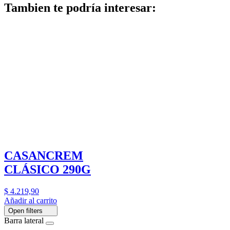
Tambien te podría interesar:
CASANCREM
CLÁSICO 290G
$
4.219,90
Añadir al carrito
Open filters
Barra lateral