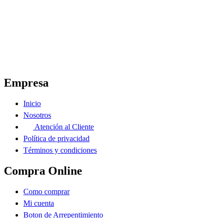
El Ahorro Online, El Primer Supermercado Online de Sáenz Peña Chaco.
Empresa
Inicio
Nosotros
Atención al Cliente
Política de privacidad
Términos y condiciones
Compra Online
Como comprar
Mi cuenta
Boton de Arrepentimiento