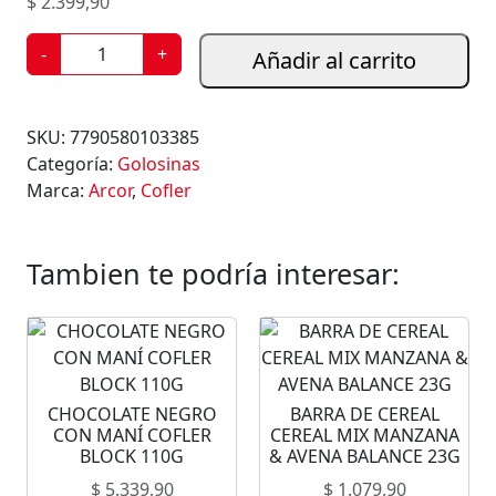
$
2.399,90
C
-
+
Añadir al carrito
H
O
C
SKU:
7790580103385
O
Categoría:
Golosinas
L
Marca:
Arcor
,
Cofler
A
T
E
Tambien te podría interesar:
M
I
X
T
O
CHOCOLATE NEGRO
BARRA DE CEREAL
A
CON MANÍ COFLER
CEREAL MIX MANZANA
I
BLOCK 110G
& AVENA BALANCE 23G
R
$
5.339,90
$
1.079,90