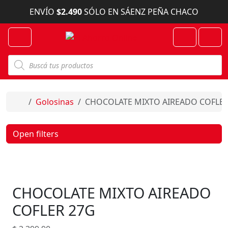
Skip to content
ENVÍO
$2.490
SÓLO EN SÁENZ PEÑA CHACO
Menu
Cart
Account
B
ú
s
q
u
e
Home
Golosinas
CHOCOLATE MIXTO AIREADO COFLER
d
a
d
e
Open filters
p
r
o
d
u
c
CHOCOLATE MIXTO AIREADO
t
o
s
COFLER 27G