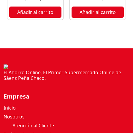
E
A
Añadir al carrito
Añadir al carrito
D
O
C
O
F
L
E
R
2
El Ahorro Online, El Primer Supermercado Online de
Sáenz Peña Chaco.
7
G
c
Empresa
a
n
Inicio
t
Nosotros
i
Atención al Cliente
d