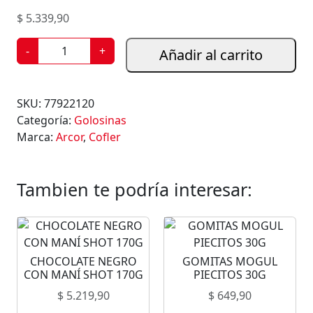
$
5.339,90
C
-
+
Añadir al carrito
H
O
C
SKU:
77922120
O
Categoría:
Golosinas
L
Marca:
Arcor
,
Cofler
A
T
E
Tambien te podría interesar:
N
E
G
R
CHOCOLATE NEGRO
GOMITAS MOGUL
O
CON MANÍ SHOT 170G
PIECITOS 30G
C
$
5.219,90
$
649,90
O