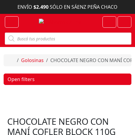
Skip to content
ENVÍO
$2.490
SÓLO EN SÁENZ PEÑA CHACO
Menu
Cart
Account
B
ú
s
q
u
e
Home
Golosinas
CHOCOLATE NEGRO CON MANÍ COFL
d
a
d
e
Open filters
p
r
o
d
u
c
t
o
CHOCOLATE NEGRO CON
s
MANÍ COFLER BLOCK 110G