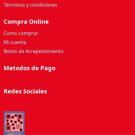
G
Términos y condiciones
c
a
Compra Online
n
t
Como comprar
i
Mi cuenta
d
Boton de Arrepentimiento
a
d
Metodos de Pago
Redes Sociales