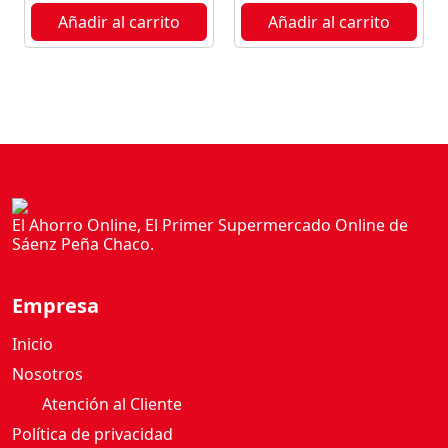
N
Añadir al carrito
Añadir al carrito
M
A
N
Í
C
O
F
L
E
El Ahorro Online, El Primer Supermercado Online de
R
Sáenz Peña Chaco.
B
L
Empresa
O
C
Inicio
K
Nosotros
1
Atención al Cliente
1
0
Política de privacidad