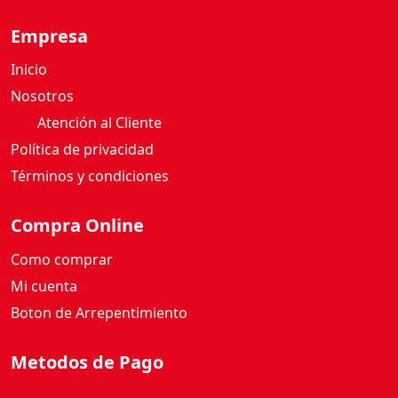
A
Empresa
2
Inicio
6
G
Nosotros
c
Atención al Cliente
a
Política de privacidad
n
Términos y condiciones
t
i
d
Compra Online
a
Como comprar
d
Mi cuenta
Boton de Arrepentimiento
Metodos de Pago