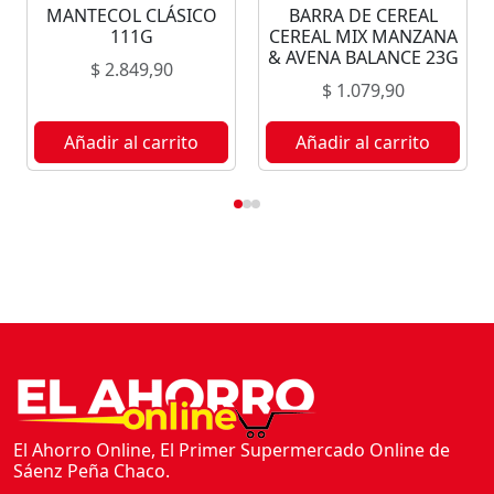
MANTECOL CLÁSICO
BARRA DE CEREAL
M
111G
CEREAL MIX MANZANA
I
& AVENA BALANCE 23G
$
2.849,90
X
$
1.079,90
Y
O
Añadir al carrito
Añadir al carrito
G
H
U
R
T
&
F
R
U
T
I
El Ahorro Online, El Primer Supermercado Online de
Sáenz Peña Chaco.
L
L