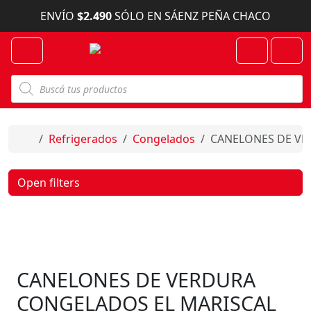
Skip to content
ENVÍO
$2.490
SÓLO EN SÁENZ PEÑA CHACO
Menu
Cart
Account
B
ú
s
q
u
e
Home
Refrigerados
Congelados
CANELONES DE VE
d
a
d
e
Open filters
p
r
o
d
u
c
t
o
CANELONES DE VERDURA
s
CONGELADOS EL MARISCAL