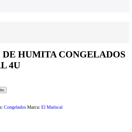
 DE HUMITA CONGELADOS
L 4U
ito
a:
Congelados
Marca:
El Mariscal