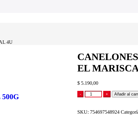
AL 4U
CANELONES
EL MARISCA
$
5.190,00
CANELONES
-
+
Añadir al carr
 500G
DE
HUMITA
CONGELADOS
SKU:
754697548924
Categorí
EL
MARISCAL
4U
cantidad