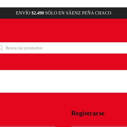
ENVÍO
$2.490
SÓLO EN SÁENZ PEÑA CHACO
squeda
ductos
Registrarse