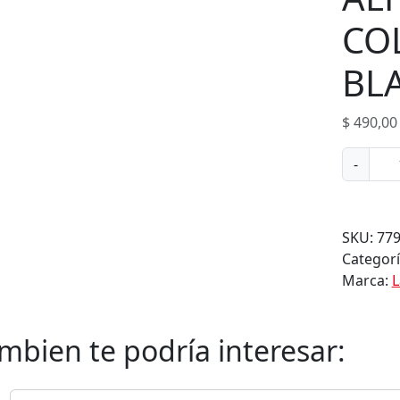
CO
BL
$
490,00
A
-
L
F
A
SKU:
77
J
Categor
O
Marca:
L
R
L
A
mbien te podría interesar:
S
C
O