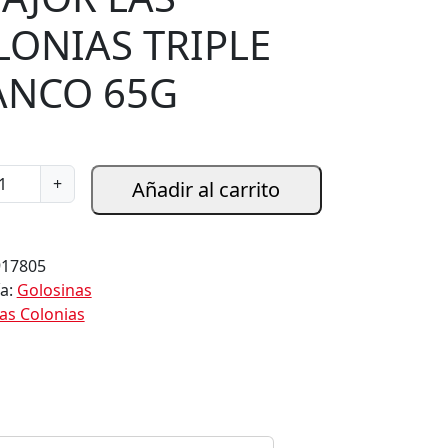
LONIAS TRIPLE
ANCO 65G
+
Añadir al carrito
917805
ía:
Golosinas
as Colonias