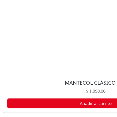
L
O
N
I
A
S
T
R
I
P
L
E
B
MANTECOL CLÁSICO
L
$
1.090,00
A
N
Añadir al carrito
C
O