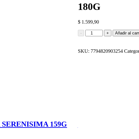
180G
$
1.599,90
YOGUR
-
+
Añadir al carr
MILKAUT
FIRME
FRUTILLA
SKU:
7794820903254
Categor
180G
cantidad
SERENISIMA 159G
YOGUR CREMIGA
$
609,90