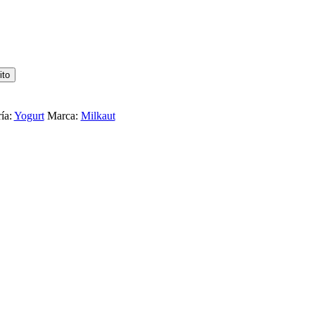
ito
ía:
Yogurt
Marca:
Milkaut
L VAINILLA 120G