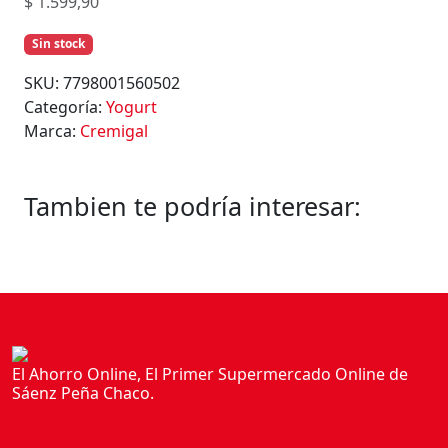
$
1.599,90
Sin stock
SKU:
7798001560502
Categoría:
Yogurt
Marca:
Cremigal
Tambien te podría interesar:
El Ahorro Online, El Primer Supermercado Online de
Sáenz Peña Chaco.