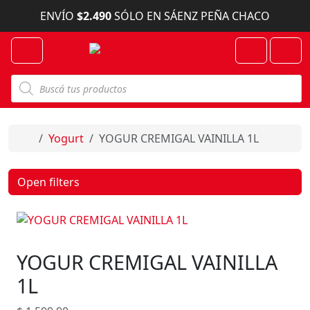
Skip to content
ENVÍO
$2.490
SÓLO EN SÁENZ PEÑA CHACO
Menu
Cart
Account
B
ú
s
q
u
e
Home
Yogurt
YOGUR CREMIGAL VAINILLA 1L
d
a
d
e
Open filters
p
r
o
d
u
c
YOGUR CREMIGAL VAINILLA
t
o
s
1L