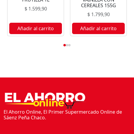
A
CEREALES 155G
$
1.599,90
S
$
1.799,90
T
R
Añadir al carrito
Añadir al carrito
E
G
A
R
1
6
0
G
c
a
n
t
El Ahorro Online, El Primer Supermercado Online de
Sáenz Peña Chaco.
i
d
a