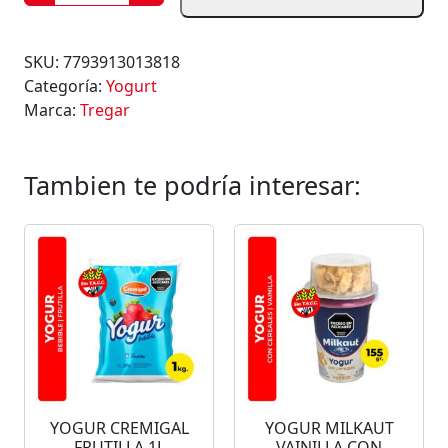
O
G
U
SKU:
7793913013818
R
Categoría:
Yogurt
D
Marca:
Tregar
E
C
E
Tambien te podría interesar:
R
E
Z
A
C
O
N
F
R
U
YOGUR CREMIGAL
YOGUR MILKAUT
T
FRUTILLA 1L
VAINILLA CON