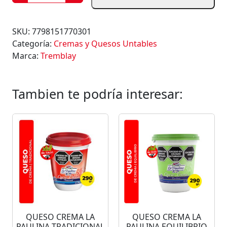
U
E
S
SKU:
7798151770301
O
Categoría:
Cremas y Quesos Untables
U
Marca:
Tremblay
N
T
A
Tambien te podría interesar:
B
L
E
J
A
M
Ó
N
T
R
QUESO CREMA LA
QUESO CREMA LA
E
PAULINA TRADICIONAL
PAULINA EQUILIBRIO