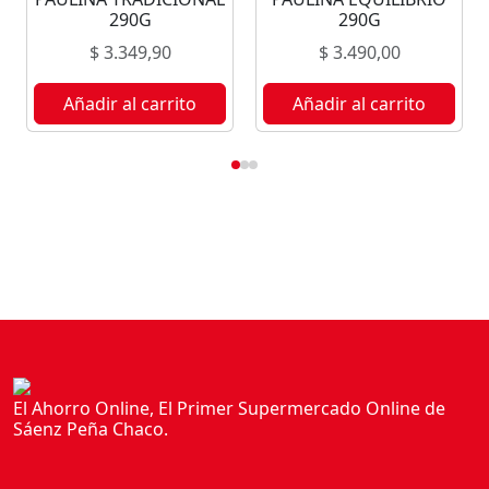
M
290G
290G
B
$
3.349,90
$
3.490,00
L
A
Añadir al carrito
Añadir al carrito
Y
1
9
0
G
c
a
n
t
i
d
a
El Ahorro Online, El Primer Supermercado Online de
Sáenz Peña Chaco.
d