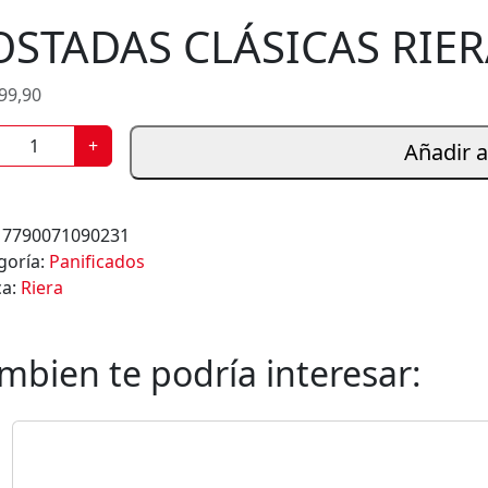
s
OSTADAS CLÁSICAS RIER
99,90
+
Añadir a
:
7790071090231
goría:
Panificados
ca:
Riera
mbien te podría interesar: