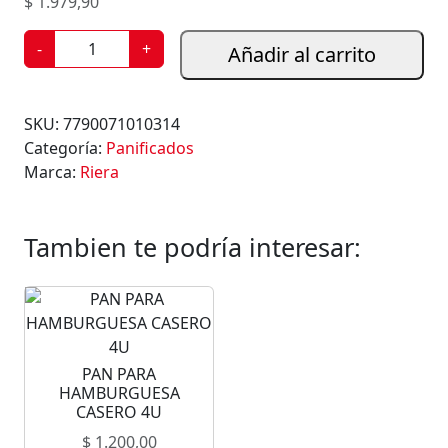
$
1.979,90
G
-
+
Añadir al carrito
R
I
S
SKU:
7790071010314
I
Categoría:
Panificados
N
Marca:
Riera
E
S
S
Tambien te podría interesar:
I
N
S
A
L
PAN PARA
A
HAMBURGUESA
D
CASERO 4U
I
$
1.200,00