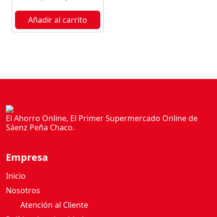
C
I
Añadir al carrito
O
N
A
D
A
R
I
E
R
El Ahorro Online, El Primer Supermercado Online de
Sáenz Peña Chaco.
A
1
6
Empresa
0
G
Inicio
c
Nosotros
a
Atención al Cliente
n