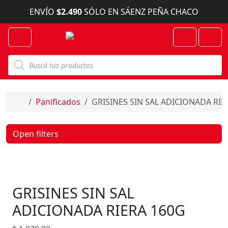
Skip to content
ENVÍO
$2.490
SÓLO EN SÁENZ PEÑA CHACO
Menu
Cart
Account
B
ú
s
q
u
e
Home
Panificados
GRISINES SIN SAL ADICIONADA RIE
d
a
d
e
Open filters
p
r
o
d
u
c
GRISINES SIN SAL
t
o
s
ADICIONADA RIERA 160G