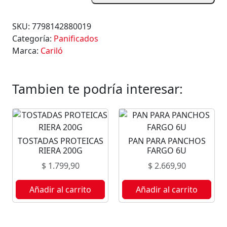
S
T
SKU:
7798142880019
A
Categoría:
Panificados
D
Marca:
Cariló
A
S
D
Tambien te podría interesar:
E
A
R
R
TOSTADAS PROTEICAS
PAN PARA PANCHOS
O
RIERA 200G
FARGO 6U
Z
$
1.799,90
$
2.669,90
C
L
Añadir al carrito
Añadir al carrito
Á
S
I