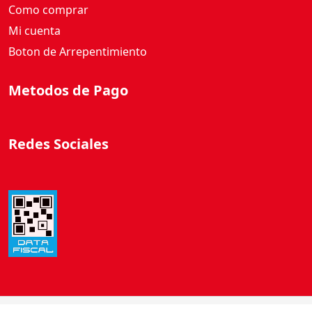
a
Como comprar
d
Mi cuenta
Boton de Arrepentimiento
Metodos de Pago
Redes Sociales
©
2026 El Ahorro Online