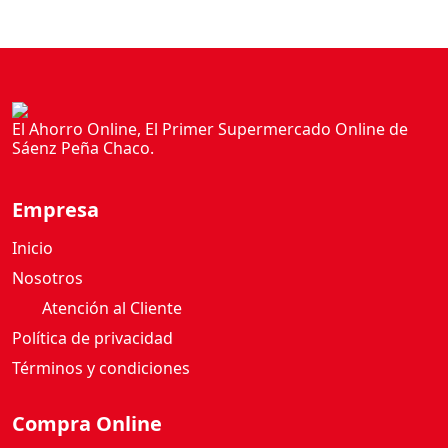
C
A
S
C
A
R
El Ahorro Online, El Primer Supermercado Online de
I
Sáenz Peña Chaco.
L
Ó
Empresa
1
5
Inicio
0
Nosotros
G
Atención al Cliente
c
a
Política de privacidad
n
Términos y condiciones
t
i
Compra Online
d