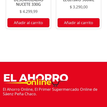
O
NUCETE 330G
$
3.290,00
R
$
4.299,99
4
0
Añadir al carrito
Añadir al carrito
0
G
c
a
n
t
i
d
a
d
El Ahorro Online, El Primer Supermercado Online de
Sáenz Peña Chaco.