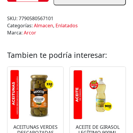
O
M
A
SKU:
7790580567101
T
Categorías:
Almacen
,
Enlatados
E
Marca:
Arcor
S
C
U
Tambien te podría interesar:
B
E
T
E
A
D
O
S
A
R
ACEITUNAS VERDES
ACEITE DE GIRASOL
C
DESCAROZADAS
LEGÍTIMO 900ML