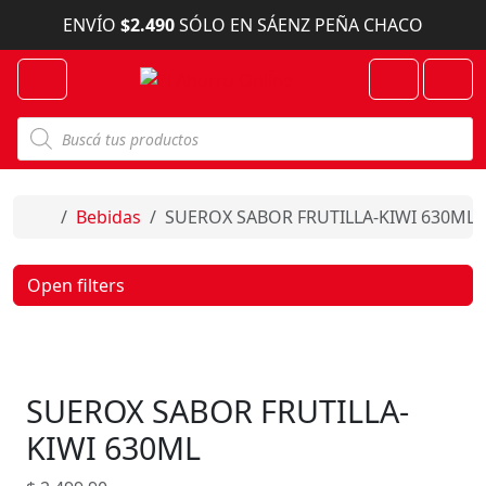
Skip to content
ENVÍO
$2.490
SÓLO EN SÁENZ PEÑA CHACO
Menu
Cart
Account
B
ú
s
q
u
e
Home
Bebidas
SUEROX SABOR FRUTILLA-KIWI 630ML
d
a
d
e
Open filters
p
r
o
d
u
c
SUEROX SABOR FRUTILLA-
t
o
s
KIWI 630ML