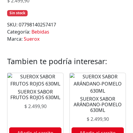
$
2.499,90
Sin stock
SKU:
07798140257417
Categoría:
Bebidas
Marca:
Suerox
Tambien te podría interesar:
SUEROX SABOR
FRUTOS ROJOS 630ML
SUEROX SABOR
ARÁNDANO-POMELO
$
2.499,90
630ML
$
2.499,90
Añadir al carrito
Añadir al carrito