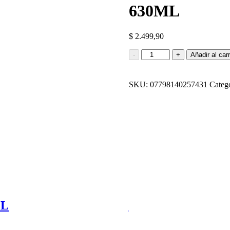
630ML
$
2.499,90
SUEROX
-
+
Añadir al carr
SABOR
ARÁNDANO-
POMELO
SKU:
07798140257431
Categ
630ML
cantidad
ML
SUEROX SABOR 
$
2.499,90