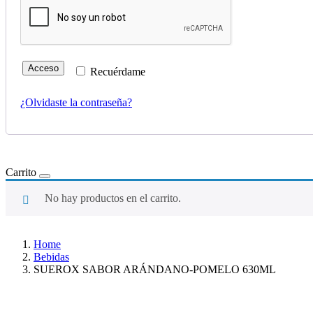
Acceso
Recuérdame
¿Olvidaste la contraseña?
Carrito
No hay productos en el carrito.
Home
Bebidas
SUEROX SABOR ARÁNDANO-POMELO 630ML