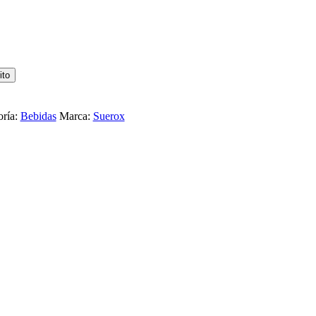
ito
oría:
Bebidas
Marca:
Suerox
LIMONADA 630ML