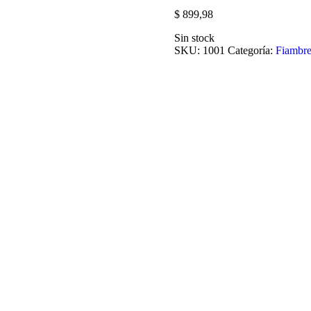
$
899,98
Sin stock
SKU:
1001
Categoría:
Fiambre
JAMÓN COCIDO 
$
3.998,00
Añadir al carrito