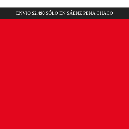
ENVÍO
$2.490
SÓLO EN SÁENZ PEÑA CHACO