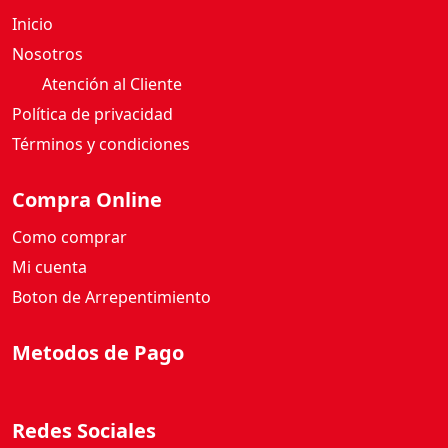
c
Inicio
a
n
Nosotros
t
Atención al Cliente
i
Política de privacidad
d
Términos y condiciones
a
d
Compra Online
Como comprar
Mi cuenta
Boton de Arrepentimiento
Metodos de Pago
Redes Sociales