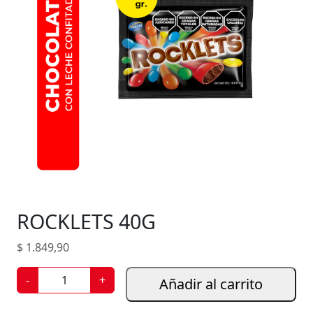
ROCKLETS 40G
$
1.849,90
R
-
+
Añadir al carrito
O
C