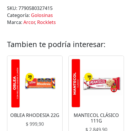
K
SKU:
7790580327415
L
Categoría:
Golosinas
E
Marca:
Arcor
,
Rocklets
T
S
4
Tambien te podría interesar:
0
G
c
a
n
t
i
d
a
d
OBLEA RHODESIA 22G
MANTECOL CLÁSICO
111G
$
999,90
$
2.849,90