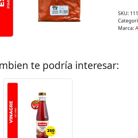
M
E
SKU:
11
N
Categor
T
Marca:
Ó
N
A
H
U
mbien te podría interesar:
M
A
D
O
A
M
A
D
E
O