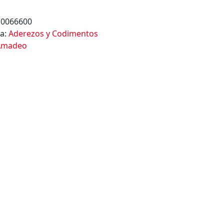
10066600
ía:
Aderezos y Codimentos
Amadeo