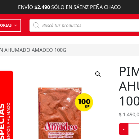
ENVÍO
$2.490
SÓLO EN SÁENZ PEÑA CHACO
B
ORIAS
ú
s
q
u
e
N AHUMADO AMADEO 100G
d
a
d
PI
e
p
r
AH
o
d
u
10
c
t
o
s
$
1.490,
P
-
I