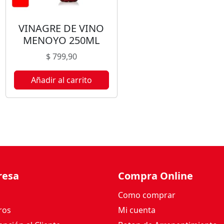
1
0
VINAGRE DE VINO
0
MENOYO 250ML
G
c
$
799,90
a
n
Añadir al carrito
t
i
d
a
d
resa
Compra Online
Como comprar
ros
Mi cuenta