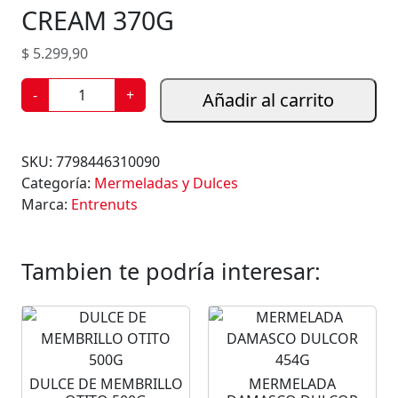
CREAM 370G
$
5.299,90
P
-
+
Añadir al carrito
A
S
T
SKU:
7798446310090
A
Categoría:
Mermeladas y Dulces
D
Marca:
Entrenuts
E
M
A
Tambien te podría interesar:
N
Í
E
N
T
DULCE DE MEMBRILLO
MERMELADA
R