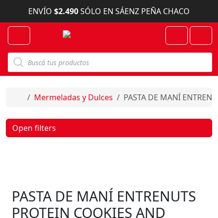
Skip to content
ENVÍO
$2.490
SÓLO EN SÁENZ PEÑA CHACO
Menu
Cart
Account
B
ú
s
q
u
e
Home
Mermeladas y Dulces
PASTA DE MANÍ ENTRENU
d
a
d
e
Open filters
p
r
o
d
u
c
t
o
PASTA DE MANÍ ENTRENUTS
s
PROTEIN COOKIES AND