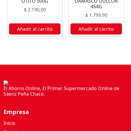
OTITO 500G
DAMASCO DULCOR
E
454G
$
2.190,00
N
$
1.799,90
U
T
Añadir al carrito
Añadir al carrito
S
P
R
O
T
E
I
N
C
El Ahorro Online, El Primer Supermercado Online de
Sáenz Peña Chaco.
O
O
K
Empresa
I
E
Inicio
S