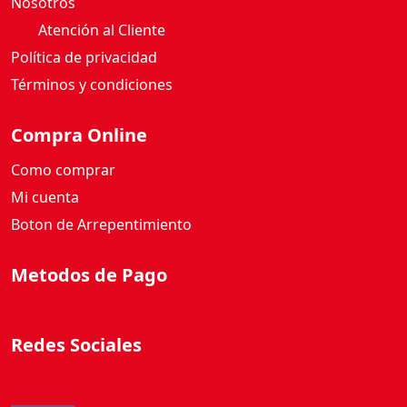
Nosotros
A
Atención al Cliente
N
Política de privacidad
D
C
Términos y condiciones
R
E
Compra Online
A
Como comprar
M
3
Mi cuenta
7
Boton de Arrepentimiento
0
G
Metodos de Pago
c
a
n
Redes Sociales
t
i
d