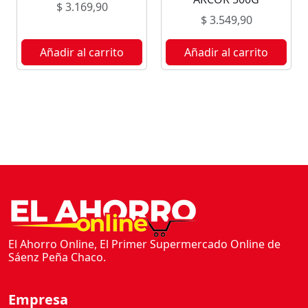
$
3.169,90
N
$
3.549,90
A
T
Añadir al carrito
Añadir al carrito
U
R
A
L
1
K
c
a
n
t
i
d
El Ahorro Online, El Primer Supermercado Online de
a
Sáenz Peña Chaco.
d
Empresa