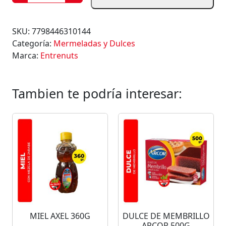
A
S
T
SKU:
7798446310144
A
Categoría:
Mermeladas y Dulces
D
Marca:
Entrenuts
E
M
A
Tambien te podría interesar:
N
Í
E
N
T
R
E
N
U
T
MIEL AXEL 360G
DULCE DE MEMBRILLO
S
ARCOR 500G