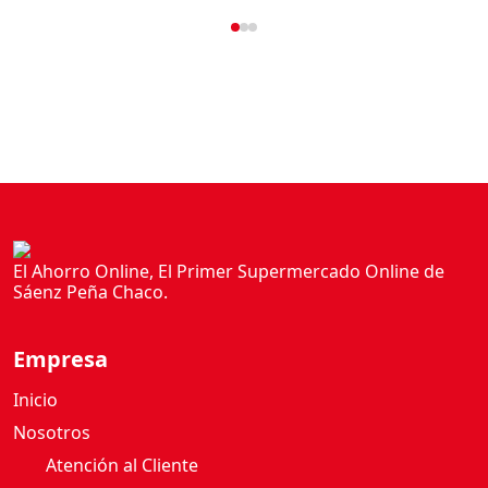
I
N
A
S
6
0
G
c
a
n
t
El Ahorro Online, El Primer Supermercado Online de
i
Sáenz Peña Chaco.
d
a
Empresa
d
Inicio
Nosotros
Atención al Cliente