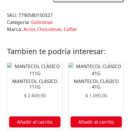
L
E
SKU:
7790580150327
A
Categoría:
Golosinas
C
Marca:
Arcor
,
Chocolinas
,
Cofler
O
F
L
Tambien te podría interesar:
E
R
M
A
MANTECOL CLÁSICO
MANTECOL CLÁSICO
X
111G
41G
C
$
2.849,90
$
1.090,00
H
O
C
O
Añadir al carrito
Añadir al carrito
L