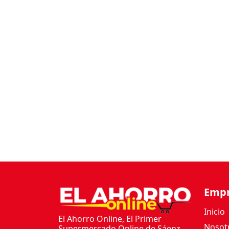
Emp
Inicio
El Ahorro Online, El Primer
Nosot
Supermercado Online de Sáenz