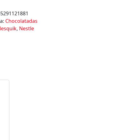
45291121881
ía:
Chocolatadas
esquik
,
Nestle