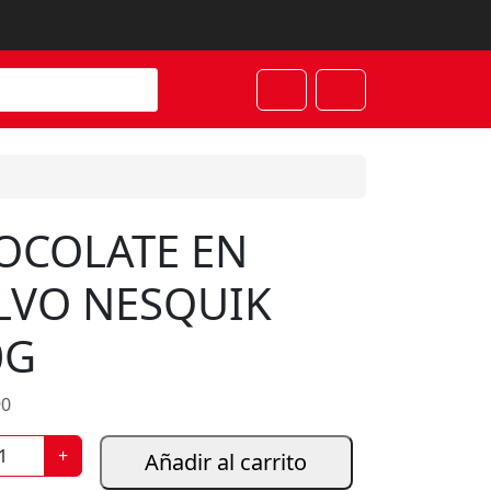
Cart
Account
OCOLATE EN
LVO NESQUIK
0G
90
+
Añadir al carrito