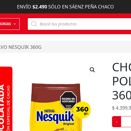
ENVÍO
$2.490
SÓLO EN SÁENZ PEÑA CHACO
B
ORIAS
ú
s
q
u
e
LVO NESQUIK 360G
d
a
d
CH
e
p
r
PO
o
d
u
36
c
t
o
s
$
4.399,
C
-
H