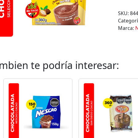
O
C
SKU:
84
O
Categor
L
Marca:
N
A
T
E
E
N
mbien te podría interesar:
P
O
L
V
O
N
E
S
Q
U