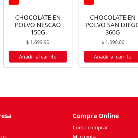
I
K
CHOCOLATE EN
CHOCOLATE EN
3
POLVO NESCAO
POLVO SAN DIEG
6
150G
360G
0
G
$
1.699,90
$
1.090,00
c
a
Añadir al carrito
Añadir al carrito
n
t
i
d
a
d
resa
Compra Online
Como comprar
ros
Mi cuenta