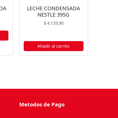
DA
LECHE CONDENSADA
NESTLE 395G
$
4.139,90
ble
Añadir al carrito
s.
Metodos de Pago