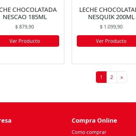
ECHE CHOCOLATADA
LECHE CHOCOLATA
NESCAO 185ML
NESQUIK 200ML
$
879,90
$
1.099,90
Ver Producto
Ver Producto
te producto no está disponible
Este producto no está disponi
orque no quedan existencias.
porque no quedan existencia
1
2
»
resa
Compra Online
Como comprar