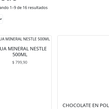
s
ndo 1–9 de 16 resultados
UA MINERAL NESTLE
500ML
$
799,90
CHOCOLATE EN PO