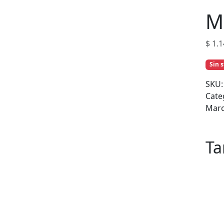
M
$
1.1
Sin 
SKU
Cate
Mar
Ta