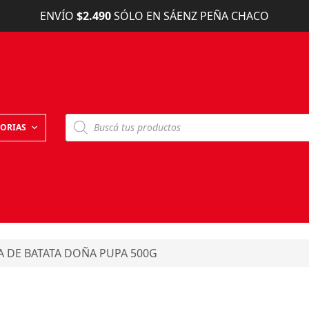
ENVÍO
$2.490
SÓLO EN SÁENZ PEÑA CHACO
B
ORIAS
ú
s
q
u
e
d
a
d
e
p
r
o
 DE BATATA DOÑA PUPA 500G
d
u
c
t
o