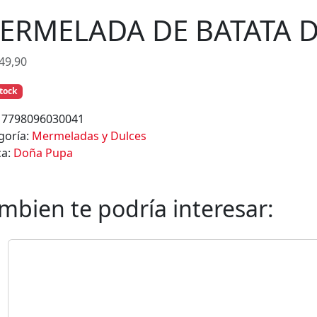
s
ERMELADA DE BATATA 
49,90
stock
:
7798096030041
goría:
Mermeladas y Dulces
ca:
Doña Pupa
mbien te podría interesar: