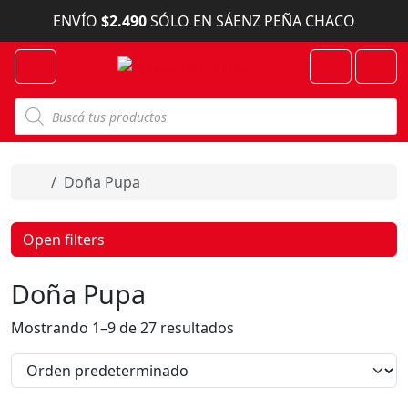
Skip to content
ENVÍO
$2.490
SÓLO EN SÁENZ PEÑA CHACO
Menu
Cart
Account
B
ú
s
q
u
e
Home
Doña Pupa
d
a
d
e
Open filters
p
r
o
Doña Pupa
d
u
c
Mostrando 1–9 de 27 resultados
t
o
s